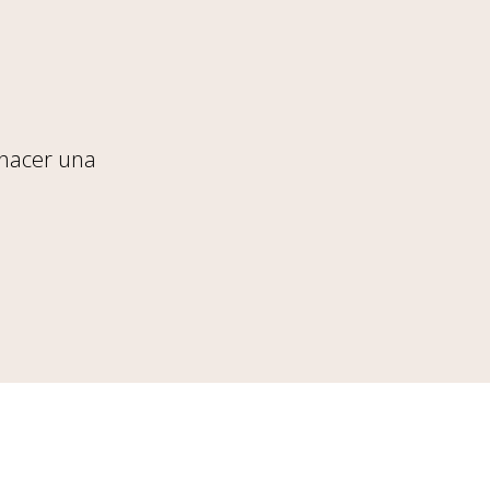
 hacer una
S