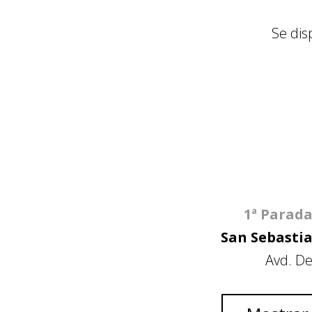
Se dis
1ª Parada
San Sebastia
Avd. D