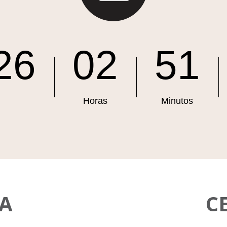
26
02
51
Horas
Minutos
A
C