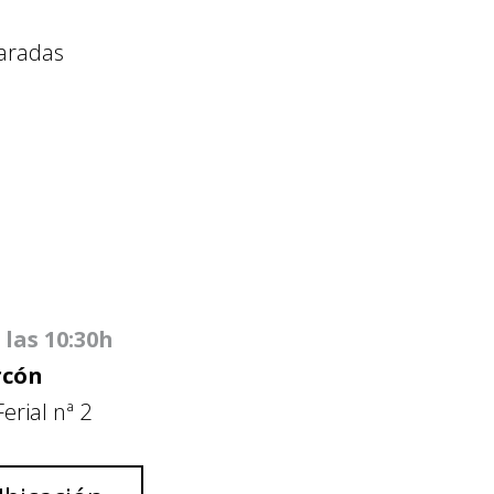
paradas
 las 10:30h
rcón
erial nª 2